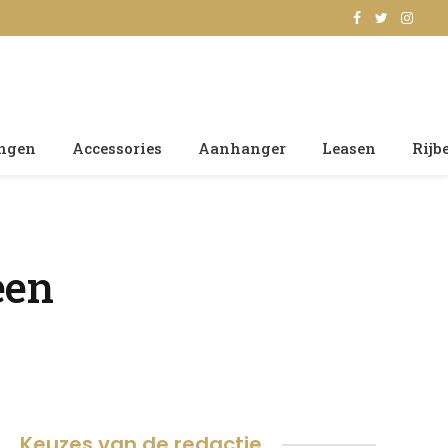
Facebook
Twitter
Insta
ingen
Accessories
Aanhanger
Leasen
Rijb
een
Keuzes van de redactie