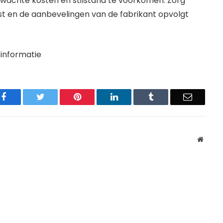
achte kosten en stilstand te voorkomen. Zorg
est en de aanbevelingen van de fabrikant opvolgt
informatie
Facebook
Twitter
Pinterest
LinkedIn
Tumblr
Email
Websit