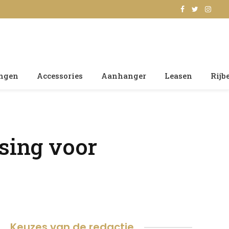
Facebook
Twitter
Insta
ingen
Accessories
Aanhanger
Leasen
Rijb
sing voor
Keuzes van de redactie