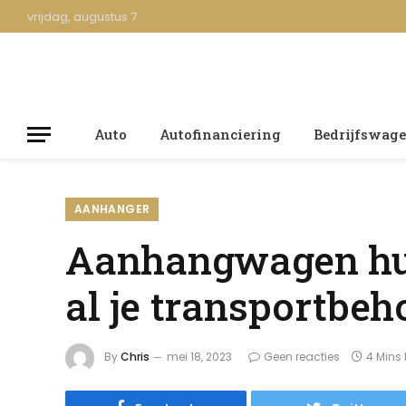
vrijdag, augustus 7
Auto
Autofinanciering
Bedrijfswag
AANHANGER
Aanhangwagen hure
al je transportbeh
By
Chris
mei 18, 2023
Geen reacties
4 Mins